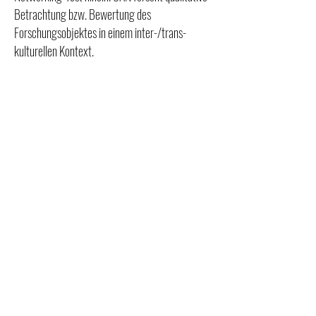
Betrachtung bzw. Bewertung des
Forschungsobjektes in einem inter-/trans-
kulturellen Kontext.
Über CAN
CAN, CommuniAction Networking, ist ein in
Heidelberg gegründetes gemeinnütziges
Netzwerk, das sich der Förderung des