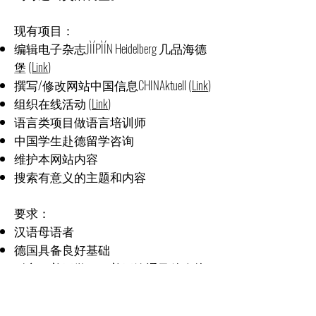
现有项目：
编辑电子杂志JÌÍPÌÍN Heidelberg 几品海德
堡 (
Link
)
撰写/修改网站中国信息CHINAktuell (
Link
)
组织在线活动 (
Link
)
语言类项目做语言培训师
中国学生赴德留学咨询
维护本网站内容
搜索有意义的主题和内容
要求：
汉语母语者
德国具备良好基础
耐心、善于学习、善于沟通及待人接
物诚恳
能独立工作